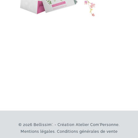
© 2026 Bellissim'. - Création
Atelier Com'Personne
.
Mentions légales
.
Conditions générales de vente