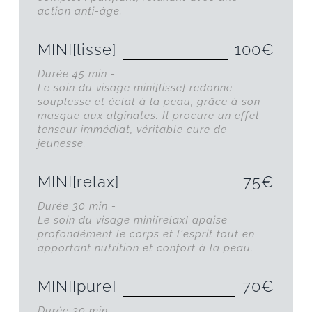
action anti-âge.
MINI[lisse]
100€
Durée 45 min -
Le soin du visage mini[lisse] redonne
souplesse et éclat à la peau, grâce à son
masque aux alginates. Il procure un effet
tenseur immédiat, véritable cure de
jeunesse.
MINI[relax]
75€
Durée 30 min -
Le soin du visage mini[relax] apaise
profondément le corps et l'esprit tout en
apportant nutrition et confort à la peau.
MINI[pure]
70€
Durée 30 min -