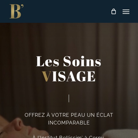
Skip
Men
to
main
content
Les Soins
V
ISAGE
OFFREZ À VOTRE PEAU UN ÉCLAT
INCOMPARABLE
À l’Institut Bellissim’ à Cerny,