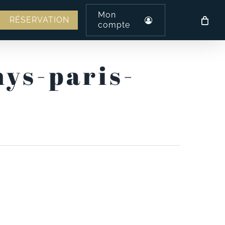
Mon
am
l
RÉSERVATION
compte
hys-paris-