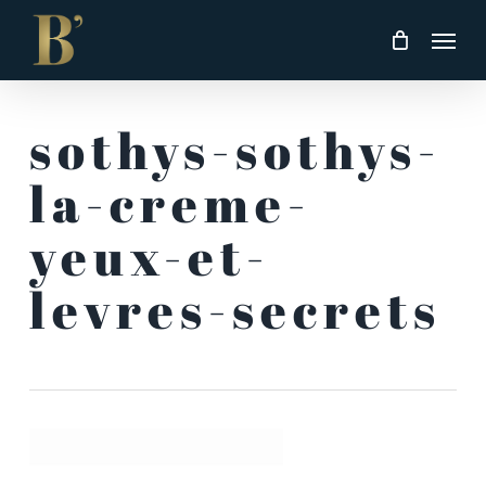
Skip
Men
to
main
content
sothys-sothys-
la-creme-
yeux-et-
levres-secrets