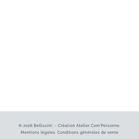
© 2026 Bellissim'. - Création
Atelier Com'Personne
.
Mentions légales
.
Conditions générales de vente