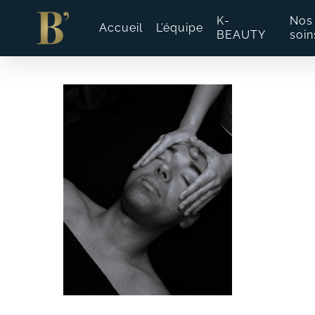
Skip
to
K-
Nos
Accueil
L’équipe
main
BEAUTY
soin
content