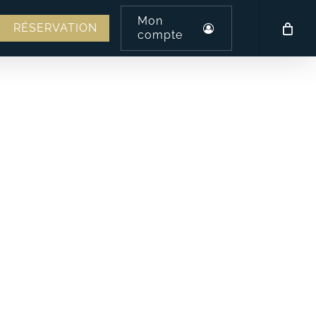
Mon
am
l
RÉSERVATION
compte