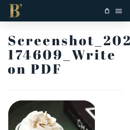
Skip
Men
to
main
content
Screenshot_202
174609_Write
on PDF