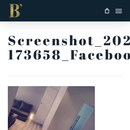
Skip
Men
to
main
content
Screenshot_202
173658_Facebo