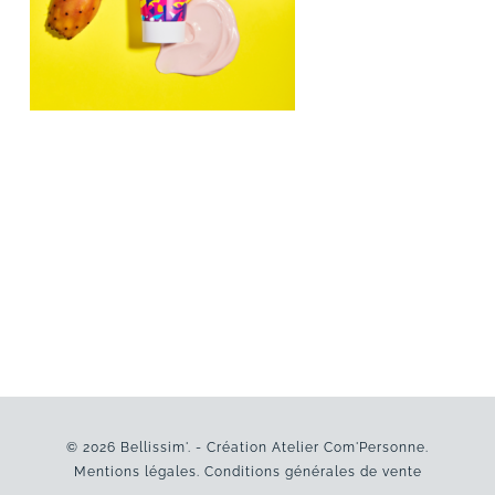
© 2026 Bellissim'. - Création
Atelier Com'Personne
.
Mentions légales
.
Conditions générales de vente