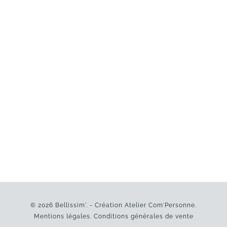
© 2026 Bellissim'. - Création
Atelier Com'Personne
.
Mentions légales
.
Conditions générales de vente