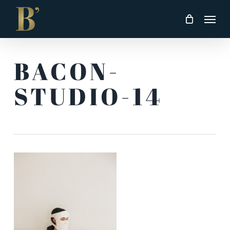
Skip
Men
to
main
content
BACON-
STUDIO-14