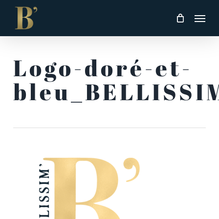
Skip
Men
to
main
content
Logo-doré-et-
bleu_BELLISSI