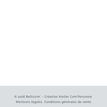
© 2026 Bellissim'. - Création
Atelier Com'Personne
.
Mentions légales
.
Conditions générales de vente