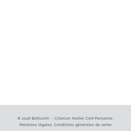
© 2026 Bellissim'. - Création
Atelier Com'Personne
.
Mentions légales
.
Conditions générales de vente