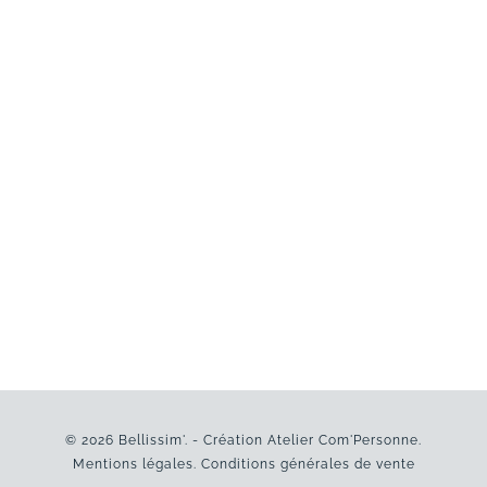
© 2026 Bellissim'. - Création
Atelier Com'Personne
.
Mentions légales
.
Conditions générales de vente