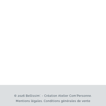
© 2026 Bellissim'. - Création
Atelier Com'Personne
.
Mentions légales
.
Conditions générales de vente