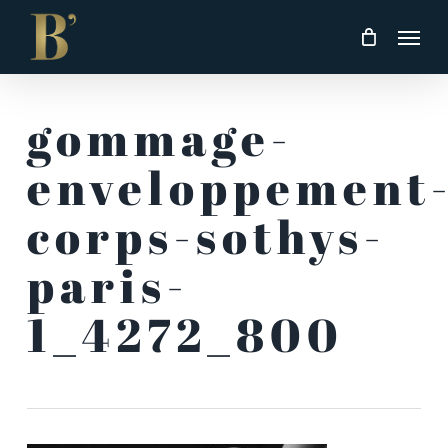
Skip
Men
to
main
content
gommage-
enveloppement
corps-sothys-
paris-
1_4272_800