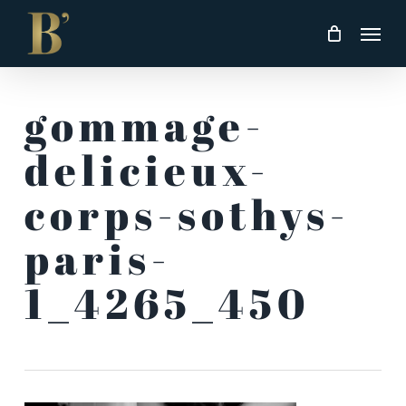
Skip
Men
to
main
content
gommage-
delicieux-
corps-sothys-
paris-
1_4265_450