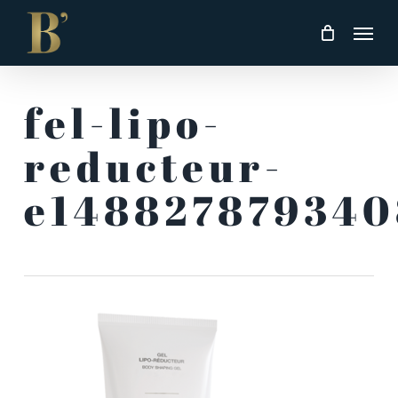
Skip
Men
to
main
content
fel-lipo-
reducteur-
e148827879340