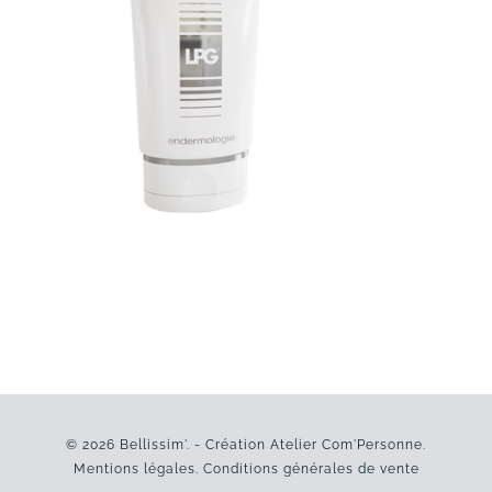
© 2026 Bellissim'. - Création
Atelier Com'Personne
.
Mentions légales
.
Conditions générales de vente