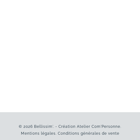
© 2026 Bellissim'. - Création
Atelier Com'Personne
.
Mentions légales
.
Conditions générales de vente