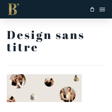
Skip
Men
to
main
content
Design sans
titre