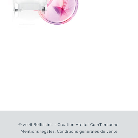
© 2026 Bellissim'. - Création
Atelier Com'Personne
.
Mentions légales
.
Conditions générales de vente