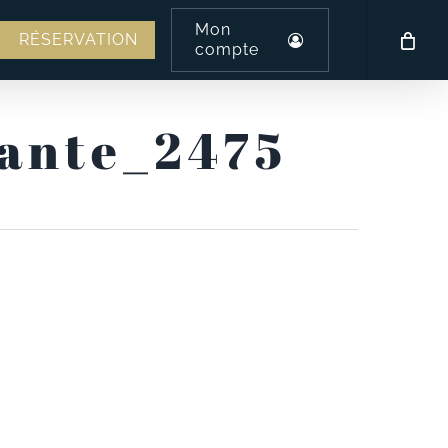
Mon
am
l
RÉSERVATION
compte
ante_2475