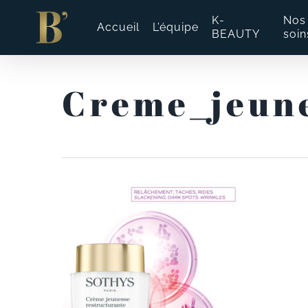
Skip
to
K-
Nos
Accueil
L’équipe
main
BEAUTY
soin
content
Creme_jeune