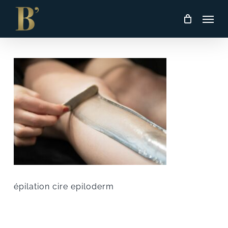
Skip
Men
to
main
content
épilation cire epiloderm