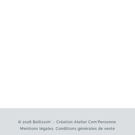
© 2026 Bellissim'. - Création
Atelier Com'Personne
.
Mentions légales
.
Conditions générales de vente