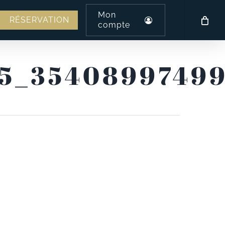
Mon
am
l
RÉSERVATION
compte
5_35408997499